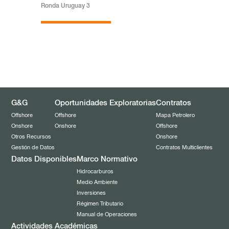
Ronda Uruguay 3
G&G
Oportunidades Exploratorias
Contratos
Offshore
Offshore
Mapa Petrolero
Onshore
Onshore
Offshore
Otros Recursos
Onshore
Gestión de Datos
Contratos Multiclientes
Datos Disponibles
Marco Normativo
Hidrocarburos
Medio Ambiente
Inversiones
Régimen Tributario
Manual de Operaciones
Actividades Académicas