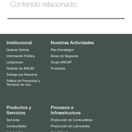
Contenido relacionado:
Combustibles
Servicios
Lubricantes
Asistencia Comercial
Automotivos
Solventes
Industriales
Grasas
Asfaltos
Institucional
Nuestras Actividades
Marinos
Quiénes Somos
Plan Estratégico
Alcoholes
Motos y Náuticos
Información Pública
Áreas de Negocios
Licitaciones
Grupo ANCAP
Maquinado de Metales
Pórtland y Cal
Noticias de ANCAP
Proyectos
Catálogo Lubricantes
Trabaja con Nosotros
Propelentes
Línea Jardín
Política de Privacidad y
Términos de Uso
Productos y
Procesos e
Servicios
Infraestructura
Servicios
Producción de Combustibles
Combustibles
Producción de Lubricantes