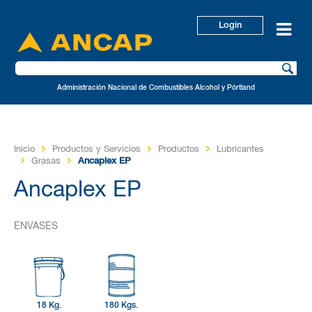
Login
Administración Nacional de Combustibles Alcohol y Pórtland
Inicio
Productos y Servicios
Productos
Lubricantes
Grasas
Ancaplex EP
Ancaplex EP
ENVASES
18 Kg.
180 Kgs.