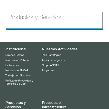
Productos y Servicios
Productos
Combustibles
Servicios
Institucional
Nuestras Actividades
Lubricantes
Quiénes Somos
Plan Estratégico
Información Pública
Áreas de Negocios
Solventes
Licitaciones
Grupo ANCAP
Noticias de ANCAP
Proyectos
Asfaltos
Trabaja con Nosotros
Alcoholes
Política de Privacidad y
Términos de Uso
Domésticos e Industriales
Pórtland y Cal
Propelentes
Productos y
Procesos e
Servicios
Infraestructura