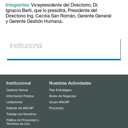
Integrantes:
Vicepresidente del Directorio, Dr.
Ignacio Berti, que lo presidirá, Presidente del
Directorio Ing. Cecilia San Román, Gerente General
y Gerente Gestión Humana.
Institucional
Quiénes Somos
Misión, Visión y Valores
Información Pública
Institucional
Nuestras Actividades
Organigrama
Licitaciones
Quiénes Somos
Plan Estratégico
Información Pública
Áreas de Negocios
Autoridades
Noticias de ANCAP
Licitaciones
Grupo ANCAP
Noticias de ANCAP
Proyectos
Reseña Histórica
Llamados de personal
Trabaja con Nosotros
Acervo Arquitectónico
Política de Privacidad y
Términos de Uso