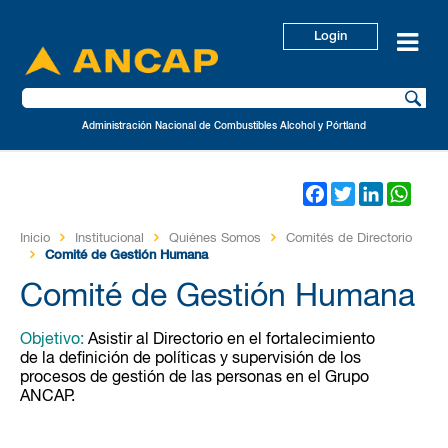
Login
Administración Nacional de Combustibles Alcohol y Pórtland
Facebook
Twitter
LinkedIn
Wha
Inicio
Institucional
Quiénes Somos
Comités de Directorio
Comité de Gestión Humana
Comité de Gestión Humana
Objetivo:
Asistir al Directorio en el fortalecimiento
de la definición de políticas y supervisión de los
procesos de gestión de las personas en el Grupo
ANCAP.