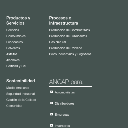
Comités de Directorio
Comité de Auditoría y Riesgo
Comité de Finanzas e Inversiones
Productos y
Procesos e
Servicios
Infraestructura
Comité de Gestión Humana
Servicios
Producción de Combustibles
Comité de Ética y Cumplimiento
Combustibles
Producción de Lubricantes
Comité de Innovación, Desarrollo e Investigación
Lubricantes
Gas Natural
Solventes
Producción de Pórtland
Asfaltos
Polos Industriales y Logísticos
Alcoholes
Pórtland y Cal
Sostenibilidad
ANCAP para:
Medio Ambiente
Automovilistas
Seguridad Industrial
Gestión de la Calidad
Distribuidores
Comunidad
Empresas
Inversores