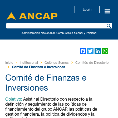
Login
Administración Nacional de Combustibles Alcohol y Pórtland
Facebook
Twitter
LinkedIn
Wha
Inicio
Institucional
Quiénes Somos
Comités de Directorio
Comité de Finanzas e Inversiones
Comité de Finanzas e
Inversiones
Objetivo:
Asistir al Directorio con respecto a la
definición y seguimiento de las políticas de
financiamiento del grupo ANCAP, las políticas de
gestión financiera, la política de dividendos y la