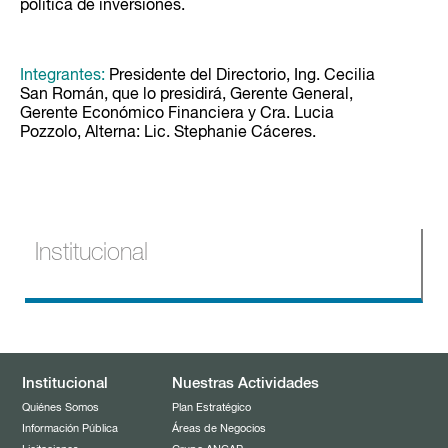
política de inversiones.
Integrantes:
Presidente del Directorio, Ing. Cecilia
San Román, que lo presidirá, Gerente General,
Gerente Económico Financiera y Cra. Lucia
Pozzolo, Alterna: Lic. Stephanie Cáceres.
Institucional
Quiénes Somos
Misión, Visión y Valores
Información Pública
Institucional
Nuestras Actividades
Organigrama
Licitaciones
Quiénes Somos
Plan Estratégico
Información Pública
Áreas de Negocios
Autoridades
Noticias de ANCAP