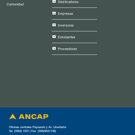
Distribuidores
Comunidad
Empresas
Inversores
Estudiantes
Proveedores
Oficinas centrales Paysandú y Av. Libertador
Tel: (5982) 1931 | Fax: (59829021136)