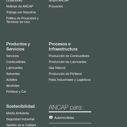
Licitaciones
Grupo ANCAP
Noticias de ANCAP
Proyectos
Reseña Histórica
Llamados de personal
Trabaja con Nosotros
Acervo Arquitectónico
Política de Privacidad y
Términos de Uso
Comités de Directorio
Comité de Auditoría y Riesgo
Comité de Finanzas e Inversiones
Productos y
Procesos e
Servicios
Infraestructura
Comité de Gestión Humana
Servicios
Producción de Combustibles
Comité de Ética y Cumplimiento
Combustibles
Producción de Lubricantes
Comité de Innovación, Desarrollo e Investigación
Lubricantes
Gas Natural
Solventes
Producción de Pórtland
Asfaltos
Polos Industriales y Logísticos
Alcoholes
Pórtland y Cal
Sostenibilidad
ANCAP para:
Medio Ambiente
Automovilistas
Seguridad Industrial
Gestión de la Calidad