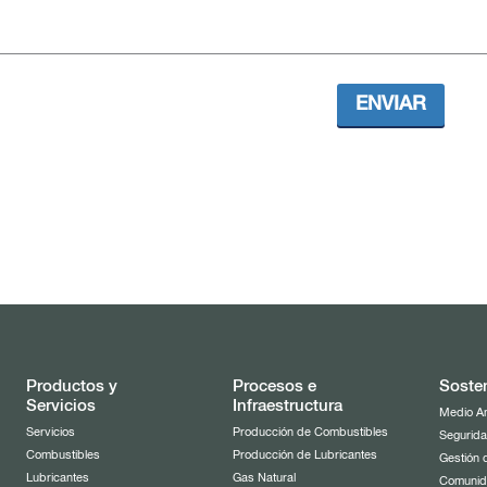
ENVIAR
Productos y
Procesos e
Sosten
Servicios
Infraestructura
Medio A
Servicios
Producción de Combustibles
Segurida
Combustibles
Producción de Lubricantes
Gestión 
Lubricantes
Gas Natural
Comuni