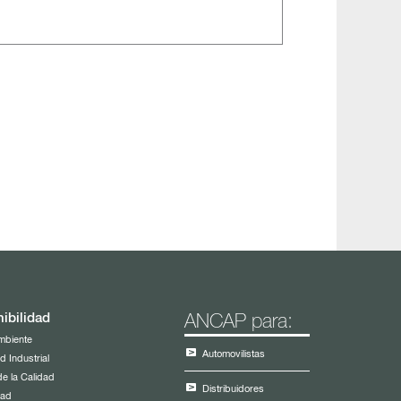
ibilidad
ANCAP para:
mbiente
Automovilistas
d Industrial
de la Calidad
Distribuidores
dad