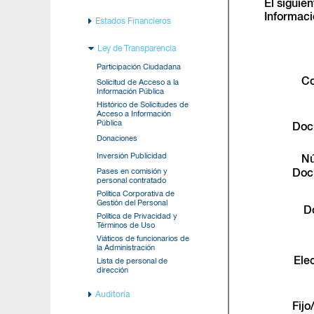
El siguie
Informaci
Estados Financieros
Ley de Transparencia
Participación Ciudadana
Co
Solicitud de Acceso a la
Información Pública
Histórico de Solicitudes de
Acceso a Información
Pública
Doc
Donaciones
Inversión Publicidad
N
Pases en comisión y
Doc
personal contratado
Política Corporativa de
Gestión del Personal
D
Política de Privacidad y
Términos de Uso
Viáticos de funcionarios de
la Administración
Ele
Lista de personal de
dirección
Auditoría
Fijo