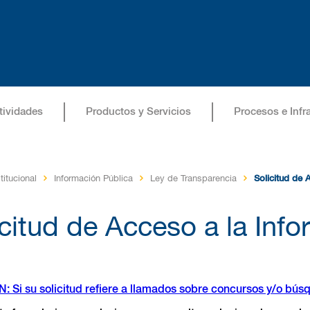
tividades
Productos y Servicios
Procesos e Infr
titucional
Información Pública
Ley de Transparencia
Solicitud de 
icitud de Acceso a la Inf
 Si su solicitud refiere a llamados sobre concursos y/o búsq