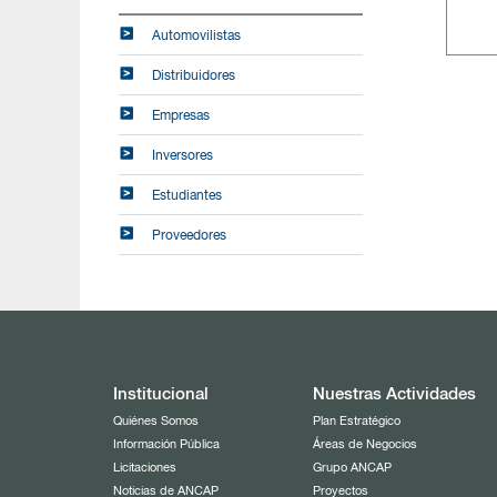
Automovilistas
Distribuidores
Empresas
Inversores
Estudiantes
Proveedores
Institucional
Nuestras Actividades
Quiénes Somos
Plan Estratégico
Información Pública
Áreas de Negocios
Licitaciones
Grupo ANCAP
Noticias de ANCAP
Proyectos